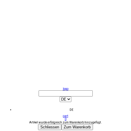
logo
DE
cart
0
Artikel wurde erfolgreich zum Warenkorb hinzugefügt.
Schliessen
Zum Warenkorb