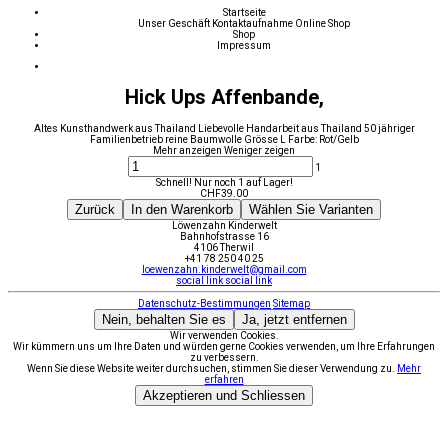
Startseite
Unser Geschäft
Kontaktaufnahme
Online Shop
Shop
Impressum
Hick Ups Affenbande,
Altes Kunsthandwerk aus Thailand Liebevolle Handarbeit aus Thailand 50 jähriger
Familienbetrieb reine Baumwolle Grösse L Farbe: Rot/Gelb
Mehr anzeigen
Weniger zeigen
1
Schnell! Nur noch 1 auf Lager!
CHF
39.00
Zurück
In den Warenkorb
Wählen Sie Varianten
Löwenzahn Kinderwelt
Bahnhofstrasse 16
4106 Therwil
+41 78 250 40 25
loewenzahn.kinderwelt@gmail.com
social link
social link
Datenschutz-Bestimmungen
Sitemap
Nein, behalten Sie es
Ja, jetzt entfernen
Wir verwenden Cookies.
Wir kümmern uns um Ihre Daten und würden gerne Cookies verwenden, um Ihre Erfahrungen
zu verbessern.
Wenn Sie diese Website weiter durchsuchen, stimmen Sie dieser Verwendung zu.
Mehr
erfahren
Akzeptieren und Schliessen