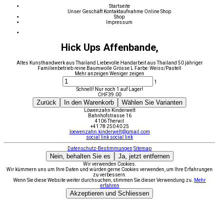
Startseite
Unser Geschäft
Kontaktaufnahme
Online Shop
Shop
Impressum
Hick Ups Affenbande,
Altes Kunsthandwerk aus Thailand Liebevolle Handarbeit aus Thailand 50 jähriger
Familienbetrieb reine Baumwolle Grösse L Farbe: Weiss/Pastell
Mehr anzeigen
Weniger zeigen
1
Schnell! Nur noch 1 auf Lager!
CHF
39.00
Zurück
In den Warenkorb
Wählen Sie Varianten
Löwenzahn Kinderwelt
Bahnhofstrasse 16
4106 Therwil
+41 78 250 40 25
loewenzahn.kinderwelt@gmail.com
social link
social link
Datenschutz-Bestimmungen
Sitemap
Nein, behalten Sie es
Ja, jetzt entfernen
Wir verwenden Cookies.
Wir kümmern uns um Ihre Daten und würden gerne Cookies verwenden, um Ihre Erfahrungen
zu verbessern.
Wenn Sie diese Website weiter durchsuchen, stimmen Sie dieser Verwendung zu.
Mehr
erfahren
Akzeptieren und Schliessen