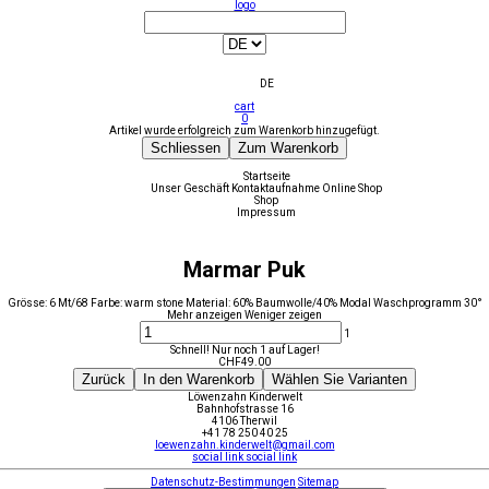
logo
DE
cart
0
Artikel wurde erfolgreich zum Warenkorb hinzugefügt.
Schliessen
Zum Warenkorb
Startseite
Unser Geschäft
Kontaktaufnahme
Online Shop
Shop
Impressum
Marmar Puk
Grösse: 6 Mt/68 Farbe: warm stone Material: 60% Baumwolle/40% Modal Waschprogramm 30°
Mehr anzeigen
Weniger zeigen
1
Schnell! Nur noch 1 auf Lager!
CHF
49.00
Zurück
In den Warenkorb
Wählen Sie Varianten
Löwenzahn Kinderwelt
Bahnhofstrasse 16
4106 Therwil
+41 78 250 40 25
loewenzahn.kinderwelt@gmail.com
social link
social link
Datenschutz-Bestimmungen
Sitemap