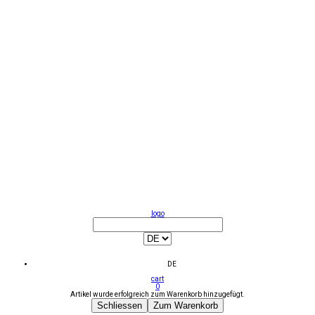
logo
DE
cart
0
Artikel wurde erfolgreich zum Warenkorb hinzugefügt.
Schliessen
Zum Warenkorb