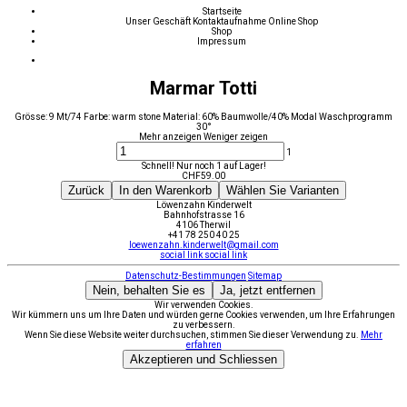
Startseite
Unser Geschäft
Kontaktaufnahme
Online Shop
Shop
Impressum
Marmar Totti
Grösse: 9 Mt/74 Farbe: warm stone Material: 60% Baumwolle/40% Modal Waschprogramm
30°
Mehr anzeigen
Weniger zeigen
1
Schnell! Nur noch 1 auf Lager!
CHF
59.00
Zurück
In den Warenkorb
Wählen Sie Varianten
Löwenzahn Kinderwelt
Bahnhofstrasse 16
4106 Therwil
+41 78 250 40 25
loewenzahn.kinderwelt@gmail.com
social link
social link
Datenschutz-Bestimmungen
Sitemap
Nein, behalten Sie es
Ja, jetzt entfernen
Wir verwenden Cookies.
Wir kümmern uns um Ihre Daten und würden gerne Cookies verwenden, um Ihre Erfahrungen
zu verbessern.
Wenn Sie diese Website weiter durchsuchen, stimmen Sie dieser Verwendung zu.
Mehr
erfahren
Akzeptieren und Schliessen