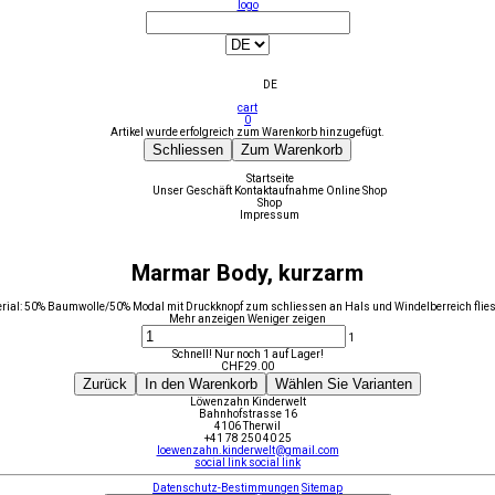
logo
DE
cart
0
Artikel wurde erfolgreich zum Warenkorb hinzugefügt.
Schliessen
Zum Warenkorb
Startseite
Unser Geschäft
Kontaktaufnahme
Online Shop
Shop
Impressum
Marmar Body, kurzarm
erial: 50% Baumwolle/50% Modal mit Druckknopf zum schliessen an Hals und Windelberreich flie
Mehr anzeigen
Weniger zeigen
1
Schnell! Nur noch 1 auf Lager!
CHF
29.00
Zurück
In den Warenkorb
Wählen Sie Varianten
Löwenzahn Kinderwelt
Bahnhofstrasse 16
4106 Therwil
+41 78 250 40 25
loewenzahn.kinderwelt@gmail.com
social link
social link
Datenschutz-Bestimmungen
Sitemap