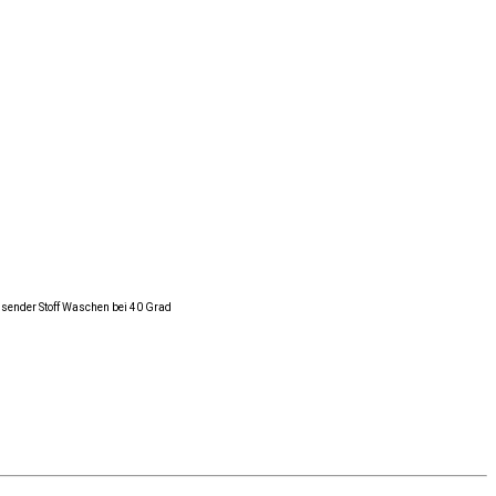
ssender Stoff Waschen bei 40 Grad