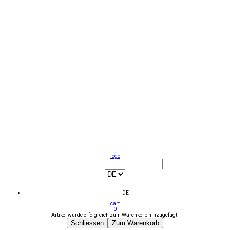
logo
DE
cart
0
Artikel wurde erfolgreich zum Warenkorb hinzugefügt.
Schliessen
Zum Warenkorb