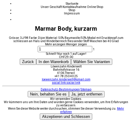
Startseite
Unser Geschäft
Kontaktaufnahme
Online Shop
Shop
Impressum
Marmar Body, kurzarm
Grösse: 3J/98 Farbe: Dijon Material: 50% Baumwolle/50% Modal mit Druckknopf zum
schliessen an Hals und Windelberreich fliessender Stoff Waschen bei 40 Grad
Mehr anzeigen
Weniger zeigen
1
Schnell! Nur noch 1 auf Lager!
CHF
29.00
Zurück
In den Warenkorb
Wählen Sie Varianten
Löwenzahn Kinderwelt
Bahnhofstrasse 16
4106 Therwil
+41 78 250 40 25
loewenzahn.kinderwelt@gmail.com
social link
social link
Datenschutz-Bestimmungen
Sitemap
Nein, behalten Sie es
Ja, jetzt entfernen
Wir verwenden Cookies.
Wir kümmern uns um Ihre Daten und würden gerne Cookies verwenden, um Ihre Erfahrungen
zu verbessern.
Wenn Sie diese Website weiter durchsuchen, stimmen Sie dieser Verwendung zu.
Mehr
erfahren
Akzeptieren und Schliessen