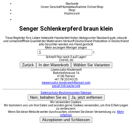
Startseite
Unser Geschäft
Kontaktaufnahme
Online Shop
Shop
Impressum
Senger Schlenkerpferd braun klein
Treue Begleiter fürs Leben liebevolle Handarbeit hoher, ökologischer Standard gute, robuste
und schadstofffreie Qualität der Materialien Herkunft Deutschland Produktion in Deutschland
alle Gesichter werden von Hand gestickt
Mehr anzeigen
Weniger zeigen
1
Schnell! Nur noch 3 auf Lager!
CHF
45.00
Zurück
In den Warenkorb
Wählen Sie Varianten
Löwenzahn Kinderwelt
Bahnhofstrasse 16
4106 Therwil
+41 78 250 40 25
loewenzahn.kinderwelt@gmail.com
social link
social link
Datenschutz-Bestimmungen
Sitemap
Nein, behalten Sie es
Ja, jetzt entfernen
Wir verwenden Cookies.
Wir kümmern uns um Ihre Daten und würden gerne Cookies verwenden, um Ihre Erfahrungen
zu verbessern.
Wenn Sie diese Website weiter durchsuchen, stimmen Sie dieser Verwendung zu.
Mehr
erfahren
Akzeptieren und Schliessen