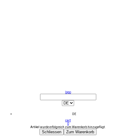
logo
DE
cart
0
Artikel wurde erfolgreich zum Warenkorb hinzugefügt.
Schliessen
Zum Warenkorb