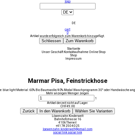
logo
DE
cart
0
Artikel wurde erfolgreich zum Warenkorb hinzugefügt.
Schliessen
Zum Warenkorb
Startseite
Unser Geschäft
Kontaktaufnahme
Online Shop
Shop
Impressum
Marmar Pisa, Feinstrickhose
be: blue light Material: 60% Bio Baumwolle/40% Modal Waschprogramm 30° oder Handwäsche an
Mehr anzeigen
Weniger zeigen
1
Artikel derzeit nicht auf Lager.
CHF
49.00
Zurück
In den Warenkorb
Wählen Sie Varianten
Löwenzahn Kinderwelt
Bahnhofstrasse 16
4106 Therwil
+41 78 250 40 25
loewenzahn.kinderwelt@gmail.com
social link
social link