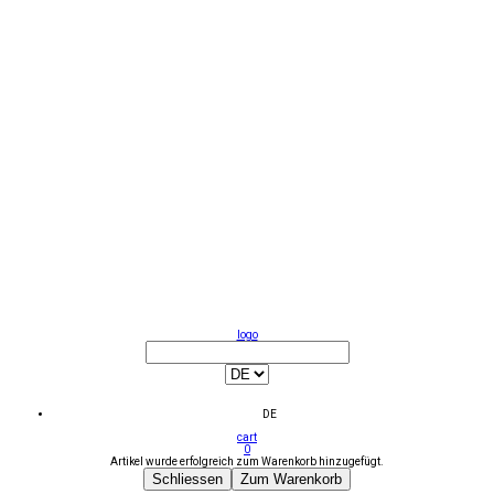
logo
DE
cart
0
Artikel wurde erfolgreich zum Warenkorb hinzugefügt.
Schliessen
Zum Warenkorb