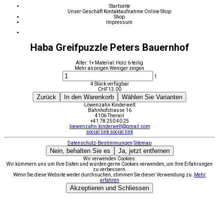
Startseite
Unser Geschäft
Kontaktaufnahme
Online Shop
Shop
Impressum
Haba Greifpuzzle Peters Bauernhof
Alter: 1+ Material: Holz 6-teilig
Mehr anzeigen
Weniger zeigen
1
4 Stück verfügbar
CHF
13.00
Zurück
In den Warenkorb
Wählen Sie Varianten
Löwenzahn Kinderwelt
Bahnhofstrasse 16
4106 Therwil
+41 78 250 40 25
loewenzahn.kinderwelt@gmail.com
social link
social link
Datenschutz-Bestimmungen
Sitemap
Nein, behalten Sie es
Ja, jetzt entfernen
Wir verwenden Cookies.
Wir kümmern uns um Ihre Daten und würden gerne Cookies verwenden, um Ihre Erfahrungen
zu verbessern.
Wenn Sie diese Website weiter durchsuchen, stimmen Sie dieser Verwendung zu.
Mehr
erfahren
Akzeptieren und Schliessen