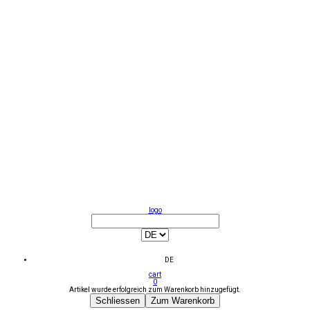
logo
DE
cart
0
Artikel wurde erfolgreich zum Warenkorb hinzugefügt.
Schliessen
Zum Warenkorb