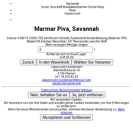
Startseite
Unser Geschäft
Kontaktaufnahme
Online Shop
Shop
Impressum
Marmar Piva, Savannah
Grösse: 9 Mt/74 OEKO-TEX zertifiziert stilvolle, funktionelle Kinderkleidung Material: 95%
Modal/5% Elastan Waschbar: 40° fliessender, weicher Stoff
Mehr anzeigen
Weniger zeigen
1
Artikel derzeit nicht auf Lager.
CHF
29.00
Zurück
In den Warenkorb
Wählen Sie Varianten
Löwenzahn Kinderwelt
Bahnhofstrasse 16
4106 Therwil
+41 78 250 40 25
loewenzahn.kinderwelt@gmail.com
social link
social link
Datenschutz-Bestimmungen
Sitemap
Nein, behalten Sie es
Ja, jetzt entfernen
Wir verwenden Cookies.
Wir kümmern uns um Ihre Daten und würden gerne Cookies verwenden, um Ihre Erfahrungen
zu verbessern.
Wenn Sie diese Website weiter durchsuchen, stimmen Sie dieser Verwendung zu.
Mehr
erfahren
Akzeptieren und Schliessen