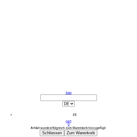
logo
DE
cart
0
Artikel wurde erfolgreich zum Warenkorb hinzugefügt.
Schliessen
Zum Warenkorb