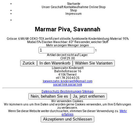
Startseite
Unser Geschäft
Kontaktaufnahme
Online Shop
Shop
Impressum
Marmar Piva, Savannah
Grösse: 6 Mt/68 OEKO-TEX zertifiziert stilvolle, funktionelle Kinderkleidung Material: 95%
Modal/5% Elastan Waschbar: 40° fliessender, weicher Stoff
Mehr anzeigen
Weniger zeigen
1
Artikel derzeit nicht auf Lager.
CHF
29.00
Zurück
In den Warenkorb
Wählen Sie Varianten
Löwenzahn Kinderwelt
Bahnhofstrasse 16
4106 Therwil
+41 78 250 40 25
loewenzahn.kinderwelt@gmail.com
social link
social link
Datenschutz-Bestimmungen
Sitemap
Nein, behalten Sie es
Ja, jetzt entfernen
Wir verwenden Cookies.
Wir kümmern uns um Ihre Daten und würden gerne Cookies verwenden, um Ihre Erfahrungen
zu verbessern.
Wenn Sie diese Website weiter durchsuchen, stimmen Sie dieser Verwendung zu.
Mehr
erfahren
Akzeptieren und Schliessen