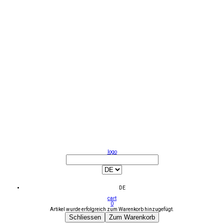
logo
DE
cart
0
Artikel wurde erfolgreich zum Warenkorb hinzugefügt.
Schliessen
Zum Warenkorb