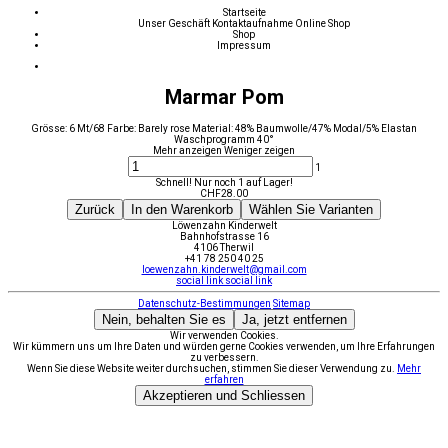
Startseite
Unser Geschäft
Kontaktaufnahme
Online Shop
Shop
Impressum
Marmar Pom
Grösse: 6 Mt/68 Farbe: Barely rose Material: 48% Baumwolle/47% Modal/5% Elastan
Waschprogramm 40°
Mehr anzeigen
Weniger zeigen
1
Schnell! Nur noch 1 auf Lager!
CHF
28.00
Zurück
In den Warenkorb
Wählen Sie Varianten
Löwenzahn Kinderwelt
Bahnhofstrasse 16
4106 Therwil
+41 78 250 40 25
loewenzahn.kinderwelt@gmail.com
social link
social link
Datenschutz-Bestimmungen
Sitemap
Nein, behalten Sie es
Ja, jetzt entfernen
Wir verwenden Cookies.
Wir kümmern uns um Ihre Daten und würden gerne Cookies verwenden, um Ihre Erfahrungen
zu verbessern.
Wenn Sie diese Website weiter durchsuchen, stimmen Sie dieser Verwendung zu.
Mehr
erfahren
Akzeptieren und Schliessen