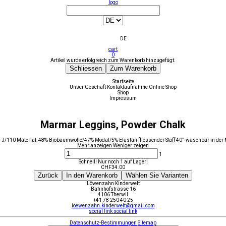
logo
DE
cart
0
Artikel wurde erfolgreich zum Warenkorb hinzugefügt.
Schliessen
Zum Warenkorb
Startseite
Unser Geschäft
Kontaktaufnahme
Online Shop
Shop
Impressum
Marmar Leggins, Powder Chalk
5 J/110 Material: 48% Biobaumwolle/47% Modal/5% Elastan fliessender Stoff 40° waschbar in der
Mehr anzeigen
Weniger zeigen
1
Schnell! Nur noch 1 auf Lager!
CHF
34.00
Zurück
In den Warenkorb
Wählen Sie Varianten
Löwenzahn Kinderwelt
Bahnhofstrasse 16
4106 Therwil
+41 78 250 40 25
loewenzahn.kinderwelt@gmail.com
social link
social link
Datenschutz-Bestimmungen
Sitemap