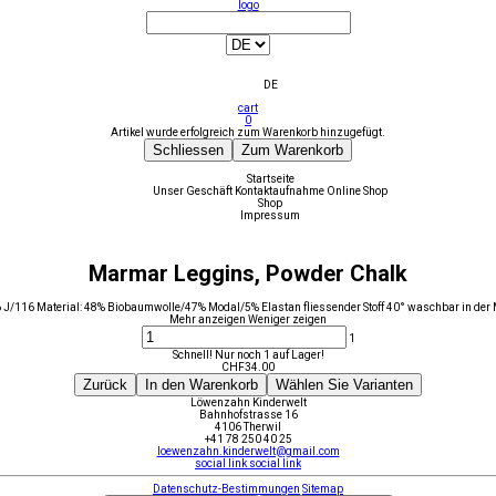
logo
DE
cart
0
Artikel wurde erfolgreich zum Warenkorb hinzugefügt.
Schliessen
Zum Warenkorb
Startseite
Unser Geschäft
Kontaktaufnahme
Online Shop
Shop
Impressum
Marmar Leggins, Powder Chalk
6 J/116 Material: 48% Biobaumwolle/47% Modal/5% Elastan fliessender Stoff 40° waschbar in der
Mehr anzeigen
Weniger zeigen
1
Schnell! Nur noch 1 auf Lager!
CHF
34.00
Zurück
In den Warenkorb
Wählen Sie Varianten
Löwenzahn Kinderwelt
Bahnhofstrasse 16
4106 Therwil
+41 78 250 40 25
loewenzahn.kinderwelt@gmail.com
social link
social link
Datenschutz-Bestimmungen
Sitemap