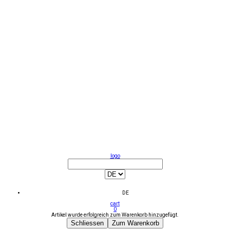
logo
DE
cart
0
Artikel wurde erfolgreich zum Warenkorb hinzugefügt.
Schliessen
Zum Warenkorb