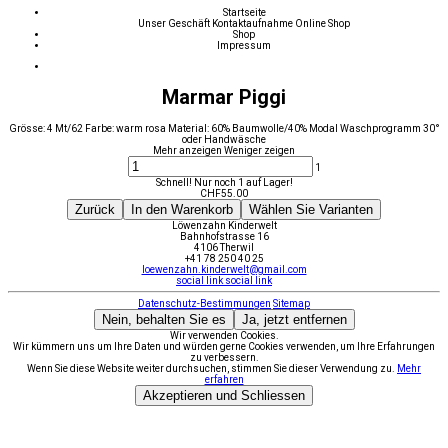
Startseite
Unser Geschäft
Kontaktaufnahme
Online Shop
Shop
Impressum
Marmar Piggi
Grösse: 4 Mt/62 Farbe: warm rosa Material: 60% Baumwolle/40% Modal Waschprogramm 30°
oder Handwäsche
Mehr anzeigen
Weniger zeigen
1
Schnell! Nur noch 1 auf Lager!
CHF
55.00
Zurück
In den Warenkorb
Wählen Sie Varianten
Löwenzahn Kinderwelt
Bahnhofstrasse 16
4106 Therwil
+41 78 250 40 25
loewenzahn.kinderwelt@gmail.com
social link
social link
Datenschutz-Bestimmungen
Sitemap
Nein, behalten Sie es
Ja, jetzt entfernen
Wir verwenden Cookies.
Wir kümmern uns um Ihre Daten und würden gerne Cookies verwenden, um Ihre Erfahrungen
zu verbessern.
Wenn Sie diese Website weiter durchsuchen, stimmen Sie dieser Verwendung zu.
Mehr
erfahren
Akzeptieren und Schliessen