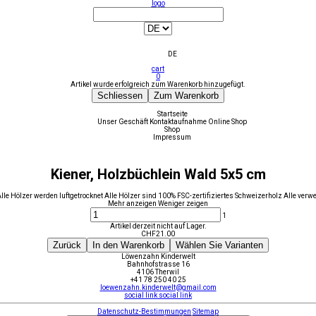
logo
DE
cart
0
Artikel wurde erfolgreich zum Warenkorb hinzugefügt.
Schliessen
Zum Warenkorb
Startseite
Unser Geschäft
Kontaktaufnahme
Online Shop
Shop
Impressum
Kiener, Holzbüchlein Wald 5x5 cm
Hölzer werden luftgetrocknet Alle Hölzer sind 100% FSC-zertifiziertes Schweizerholz Alle verwen
Mehr anzeigen
Weniger zeigen
1
Artikel derzeit nicht auf Lager.
CHF
21.00
Zurück
In den Warenkorb
Wählen Sie Varianten
Löwenzahn Kinderwelt
Bahnhofstrasse 16
4106 Therwil
+41 78 250 40 25
loewenzahn.kinderwelt@gmail.com
social link
social link
Datenschutz-Bestimmungen
Sitemap