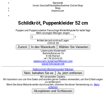
Startseite
Unser Geschäft
Kontaktaufnahme
Online Shop
Shop
Impressum
Schildkröt, Puppenkleider 52 cm
Puppen und Puppenzubehör Flauschige Winterfelljacke für kalte Tage
Mehr anzeigen
Weniger zeigen
1
Artikel derzeit nicht auf Lager.
CHF
24.00
Zurück
In den Warenkorb
Wählen Sie Varianten
Löwenzahn Kinderwelt
Bahnhofstrasse 16
4106 Therwil
+41 78 250 40 25
loewenzahn.kinderwelt@gmail.com
social link
social link
Datenschutz-Bestimmungen
Sitemap
Nein, behalten Sie es
Ja, jetzt entfernen
Wir verwenden Cookies.
Wir kümmern uns um Ihre Daten und würden gerne Cookies verwenden, um Ihre Erfahrungen
zu verbessern.
Wenn Sie diese Website weiter durchsuchen, stimmen Sie dieser Verwendung zu.
Mehr
erfahren
Akzeptieren und Schliessen