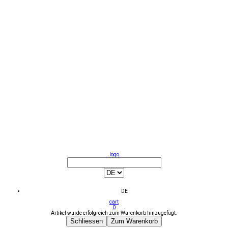
logo
DE
cart
0
Artikel wurde erfolgreich zum Warenkorb hinzugefügt.
Schliessen
Zum Warenkorb