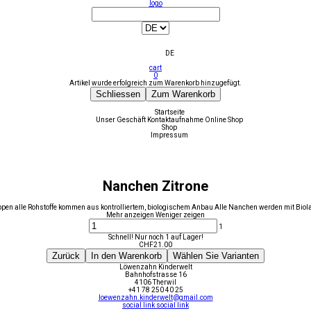
logo
DE
cart
0
Artikel wurde erfolgreich zum Warenkorb hinzugefügt.
Schliessen
Zum Warenkorb
Startseite
Unser Geschäft
Kontaktaufnahme
Online Shop
Shop
Impressum
Nanchen Zitrone
ppen alle Rohstoffe kommen aus kontrolliertem, biologischem Anbau Alle Nanchen werden mit Bio
Mehr anzeigen
Weniger zeigen
1
Schnell! Nur noch 1 auf Lager!
CHF
21.00
Zurück
In den Warenkorb
Wählen Sie Varianten
Löwenzahn Kinderwelt
Bahnhofstrasse 16
4106 Therwil
+41 78 250 40 25
loewenzahn.kinderwelt@gmail.com
social link
social link