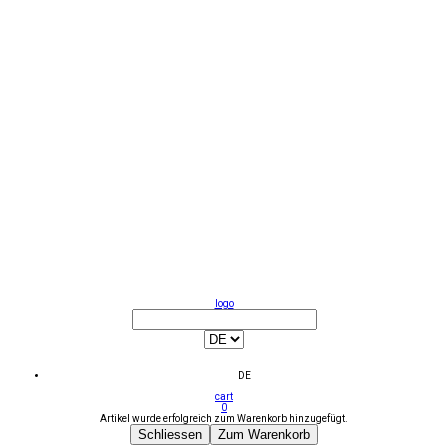
logo
DE
cart
0
Artikel wurde erfolgreich zum Warenkorb hinzugefügt.
Schliessen
Zum Warenkorb