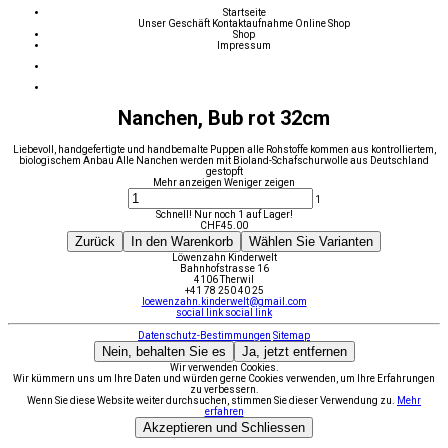
Startseite
Unser Geschäft
Kontaktaufnahme
Online Shop
Shop
Impressum
Nanchen, Bub rot 32cm
Liebevoll, handgefertigte und handbemalte Puppen alle Rohstoffe kommen aus kontrolliertem,
biologischem Anbau Alle Nanchen werden mit Bioland-Schafschurwolle aus Deutschland
gestopft
Mehr anzeigen
Weniger zeigen
1
Schnell! Nur noch 1 auf Lager!
CHF
45.00
Zurück
In den Warenkorb
Wählen Sie Varianten
Löwenzahn Kinderwelt
Bahnhofstrasse 16
4106 Therwil
+41 78 250 40 25
loewenzahn.kinderwelt@gmail.com
social link
social link
Datenschutz-Bestimmungen
Sitemap
Nein, behalten Sie es
Ja, jetzt entfernen
Wir verwenden Cookies.
Wir kümmern uns um Ihre Daten und würden gerne Cookies verwenden, um Ihre Erfahrungen
zu verbessern.
Wenn Sie diese Website weiter durchsuchen, stimmen Sie dieser Verwendung zu.
Mehr
erfahren
Akzeptieren und Schliessen