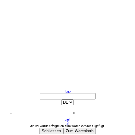
logo
DE
cart
0
Artikel wurde erfolgreich zum Warenkorb hinzugefügt.
Schliessen
Zum Warenkorb