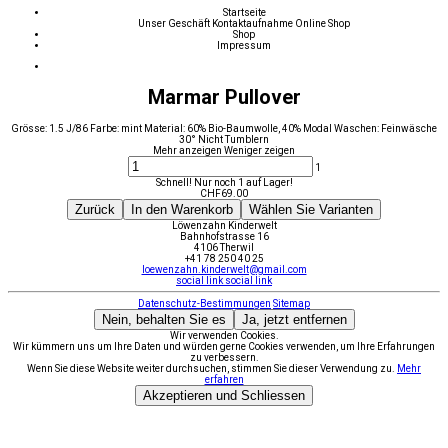
Startseite
Unser Geschäft
Kontaktaufnahme
Online Shop
Shop
Impressum
Marmar Pullover
Grösse: 1.5 J/86 Farbe: mint Material: 60% Bio-Baumwolle, 40% Modal Waschen: Feinwäsche
30° Nicht Tumblern
Mehr anzeigen
Weniger zeigen
1
Schnell! Nur noch 1 auf Lager!
CHF
69.00
Zurück
In den Warenkorb
Wählen Sie Varianten
Löwenzahn Kinderwelt
Bahnhofstrasse 16
4106 Therwil
+41 78 250 40 25
loewenzahn.kinderwelt@gmail.com
social link
social link
Datenschutz-Bestimmungen
Sitemap
Nein, behalten Sie es
Ja, jetzt entfernen
Wir verwenden Cookies.
Wir kümmern uns um Ihre Daten und würden gerne Cookies verwenden, um Ihre Erfahrungen
zu verbessern.
Wenn Sie diese Website weiter durchsuchen, stimmen Sie dieser Verwendung zu.
Mehr
erfahren
Akzeptieren und Schliessen