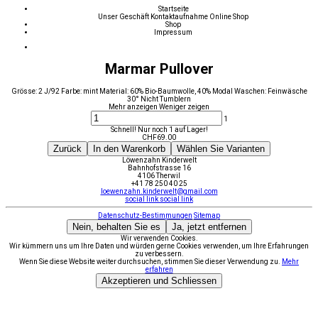
Startseite
Unser Geschäft
Kontaktaufnahme
Online Shop
Shop
Impressum
Marmar Pullover
Grösse: 2 J/92 Farbe: mint Material: 60% Bio-Baumwolle, 40% Modal Waschen: Feinwäsche
30° Nicht Tumblern
Mehr anzeigen
Weniger zeigen
1
Schnell! Nur noch 1 auf Lager!
CHF
69.00
Zurück
In den Warenkorb
Wählen Sie Varianten
Löwenzahn Kinderwelt
Bahnhofstrasse 16
4106 Therwil
+41 78 250 40 25
loewenzahn.kinderwelt@gmail.com
social link
social link
Datenschutz-Bestimmungen
Sitemap
Nein, behalten Sie es
Ja, jetzt entfernen
Wir verwenden Cookies.
Wir kümmern uns um Ihre Daten und würden gerne Cookies verwenden, um Ihre Erfahrungen
zu verbessern.
Wenn Sie diese Website weiter durchsuchen, stimmen Sie dieser Verwendung zu.
Mehr
erfahren
Akzeptieren und Schliessen