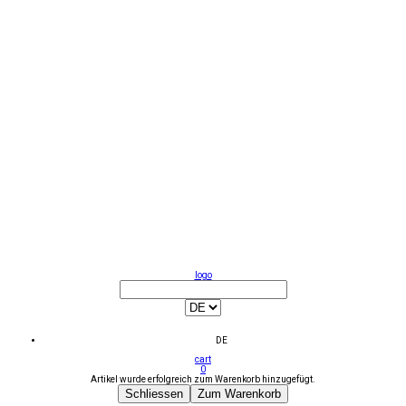
logo
DE
cart
0
Artikel wurde erfolgreich zum Warenkorb hinzugefügt.
Schliessen
Zum Warenkorb