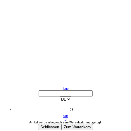
logo
DE
cart
0
Artikel wurde erfolgreich zum Warenkorb hinzugefügt.
Schliessen
Zum Warenkorb