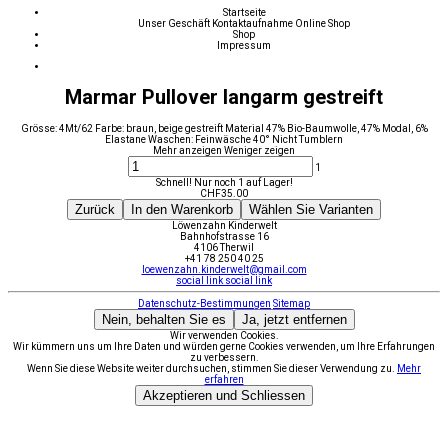
Startseite
Unser Geschäft
Kontaktaufnahme
Online Shop
Shop
Impressum
Marmar Pullover langarm gestreift
Grösse: 4Mt/62 Farbe: braun, beige gestreift Material 47% Bio-Baumwolle, 47% Modal, 6%
Elastane Waschen: Feinwäsche 40° Nicht Tumblern
Mehr anzeigen
Weniger zeigen
1
Schnell! Nur noch 1 auf Lager!
CHF
35.00
Zurück
In den Warenkorb
Wählen Sie Varianten
Löwenzahn Kinderwelt
Bahnhofstrasse 16
4106 Therwil
+41 78 250 40 25
loewenzahn.kinderwelt@gmail.com
social link
social link
Datenschutz-Bestimmungen
Sitemap
Nein, behalten Sie es
Ja, jetzt entfernen
Wir verwenden Cookies.
Wir kümmern uns um Ihre Daten und würden gerne Cookies verwenden, um Ihre Erfahrungen
zu verbessern.
Wenn Sie diese Website weiter durchsuchen, stimmen Sie dieser Verwendung zu.
Mehr
erfahren
Akzeptieren und Schliessen