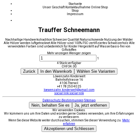
Startseite
Unser Geschäft
Kontaktaufnahme
Online Shop
Shop
Impressum
Trauffer Schneemann
Nachhaltige Handwerkstradition Schweizer Qualität Naturschonende Nutzung der Wälder
Alle Hölzer werden luftgetrocknet Alle Hölzer sind 100% FSC-zertifiziertes Schweizerholz Alle
verwendeten Farben sind unbedenklich für Kinder Hergestellt auf Wasserbasis-frei von
Giftstoffen
Mehr anzeigen
Weniger zeigen
1
4 Stück verfügbar
CHF
34.00
Zurück
In den Warenkorb
Wählen Sie Varianten
Löwenzahn Kinderwelt
Bahnhofstrasse 16
4106 Therwil
+41 78 250 40 25
loewenzahn.kinderwelt@gmail.com
social link
social link
Datenschutz-Bestimmungen
Sitemap
Nein, behalten Sie es
Ja, jetzt entfernen
Wir verwenden Cookies.
Wir kümmern uns um Ihre Daten und würden gerne Cookies verwenden, um Ihre Erfahrungen
zu verbessern.
Wenn Sie diese Website weiter durchsuchen, stimmen Sie dieser Verwendung zu.
Mehr
erfahren
Akzeptieren und Schliessen