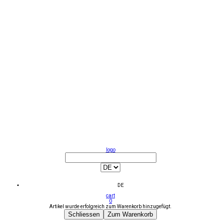
logo
DE
cart
0
Artikel wurde erfolgreich zum Warenkorb hinzugefügt.
Schliessen
Zum Warenkorb