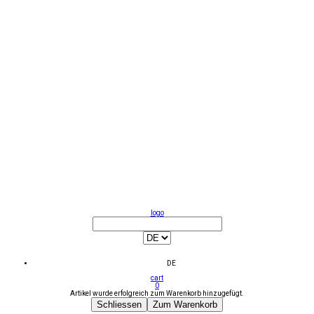
logo
DE
cart
0
Artikel wurde erfolgreich zum Warenkorb hinzugefügt.
Schliessen
Zum Warenkorb