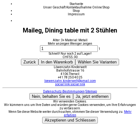
Startseite
Unser Geschäft
Kontaktaufnahme
Online Shop
Shop
Impressum
Maileg, Dining table mit 2 Stühlen
Alter: 3+ Material: Metall
Mehr anzeigen
Weniger zeigen
1
Schnell! Nur noch 2 auf Lager!
CHF
55.00
Zurück
In den Warenkorb
Wählen Sie Varianten
Löwenzahn Kinderwelt
Bahnhofstrasse 16
4106 Therwil
+41 78 250 40 25
loewenzahn.kinderwelt@gmail.com
social link
social link
Datenschutz-Bestimmungen
Sitemap
Nein, behalten Sie es
Ja, jetzt entfernen
Wir verwenden Cookies.
Wir kümmern uns um Ihre Daten und würden gerne Cookies verwenden, um Ihre Erfahrungen
zu verbessern.
Wenn Sie diese Website weiter durchsuchen, stimmen Sie dieser Verwendung zu.
Mehr
erfahren
Akzeptieren und Schliessen