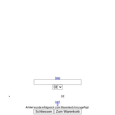
logo
DE
cart
0
Artikel wurde erfolgreich zum Warenkorb hinzugefügt.
Schliessen
Zum Warenkorb