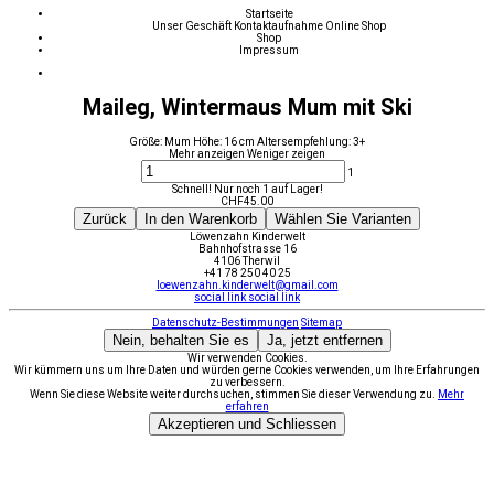
Startseite
Unser Geschäft
Kontaktaufnahme
Online Shop
Shop
Impressum
Maileg, Wintermaus Mum mit Ski
Größe: Mum Höhe: 16 cm Altersempfehlung: 3+
Mehr anzeigen
Weniger zeigen
1
Schnell! Nur noch 1 auf Lager!
CHF
45.00
Zurück
In den Warenkorb
Wählen Sie Varianten
Löwenzahn Kinderwelt
Bahnhofstrasse 16
4106 Therwil
+41 78 250 40 25
loewenzahn.kinderwelt@gmail.com
social link
social link
Datenschutz-Bestimmungen
Sitemap
Nein, behalten Sie es
Ja, jetzt entfernen
Wir verwenden Cookies.
Wir kümmern uns um Ihre Daten und würden gerne Cookies verwenden, um Ihre Erfahrungen
zu verbessern.
Wenn Sie diese Website weiter durchsuchen, stimmen Sie dieser Verwendung zu.
Mehr
erfahren
Akzeptieren und Schliessen