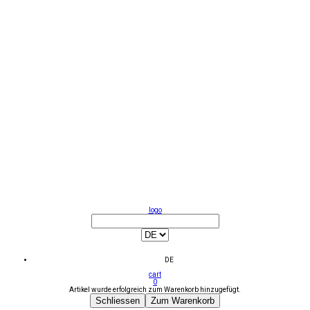
logo
DE
cart
0
Artikel wurde erfolgreich zum Warenkorb hinzugefügt.
Schliessen
Zum Warenkorb