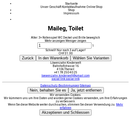
Startseite
Unser Geschäft
Kontaktaufnahme
Online Shop
Shop
Impressum
Maileg, Toilet
Alter: 3+ Rollenspiel WC Deckel und Brille beweglich
Mehr anzeigen
Weniger zeigen
1
Schnell! Nur noch 3 auf Lager!
CHF
31.00
Zurück
In den Warenkorb
Wählen Sie Varianten
Löwenzahn Kinderwelt
Bahnhofstrasse 16
4106 Therwil
+41 78 250 40 25
loewenzahn.kinderwelt@gmail.com
social link
social link
Datenschutz-Bestimmungen
Sitemap
Nein, behalten Sie es
Ja, jetzt entfernen
Wir verwenden Cookies.
Wir kümmern uns um Ihre Daten und würden gerne Cookies verwenden, um Ihre Erfahrungen
zu verbessern.
Wenn Sie diese Website weiter durchsuchen, stimmen Sie dieser Verwendung zu.
Mehr
erfahren
Akzeptieren und Schliessen