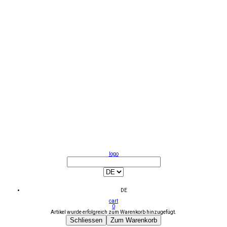
logo
DE
cart
0
Artikel wurde erfolgreich zum Warenkorb hinzugefügt.
Schliessen
Zum Warenkorb