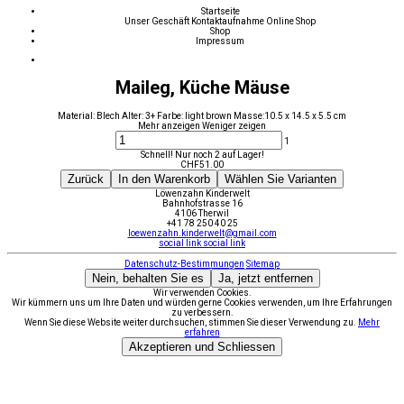
Startseite
Unser Geschäft
Kontaktaufnahme
Online Shop
Shop
Impressum
Maileg, Küche Mäuse
Material: Blech Alter: 3+ Farbe: light brown Masse:10.5 x 14.5 x 5.5 cm
Mehr anzeigen
Weniger zeigen
1
Schnell! Nur noch 2 auf Lager!
CHF
51.00
Zurück
In den Warenkorb
Wählen Sie Varianten
Löwenzahn Kinderwelt
Bahnhofstrasse 16
4106 Therwil
+41 78 250 40 25
loewenzahn.kinderwelt@gmail.com
social link
social link
Datenschutz-Bestimmungen
Sitemap
Nein, behalten Sie es
Ja, jetzt entfernen
Wir verwenden Cookies.
Wir kümmern uns um Ihre Daten und würden gerne Cookies verwenden, um Ihre Erfahrungen
zu verbessern.
Wenn Sie diese Website weiter durchsuchen, stimmen Sie dieser Verwendung zu.
Mehr
erfahren
Akzeptieren und Schliessen