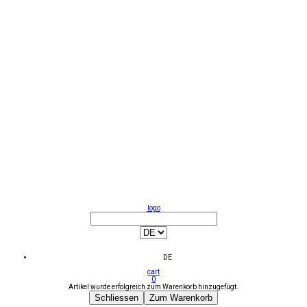
logo
DE
cart
0
Artikel wurde erfolgreich zum Warenkorb hinzugefügt.
Schliessen
Zum Warenkorb