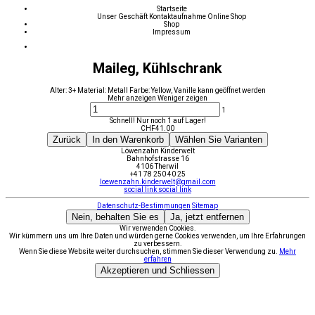
Startseite
Unser Geschäft
Kontaktaufnahme
Online Shop
Shop
Impressum
Maileg, Kühlschrank
Alter: 3+ Material: Metall Farbe: Yellow, Vanille kann geöffnet werden
Mehr anzeigen
Weniger zeigen
1
Schnell! Nur noch 1 auf Lager!
CHF
41.00
Zurück
In den Warenkorb
Wählen Sie Varianten
Löwenzahn Kinderwelt
Bahnhofstrasse 16
4106 Therwil
+41 78 250 40 25
loewenzahn.kinderwelt@gmail.com
social link
social link
Datenschutz-Bestimmungen
Sitemap
Nein, behalten Sie es
Ja, jetzt entfernen
Wir verwenden Cookies.
Wir kümmern uns um Ihre Daten und würden gerne Cookies verwenden, um Ihre Erfahrungen
zu verbessern.
Wenn Sie diese Website weiter durchsuchen, stimmen Sie dieser Verwendung zu.
Mehr
erfahren
Akzeptieren und Schliessen