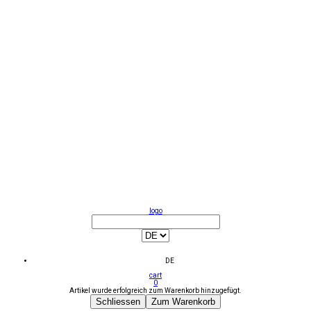
logo
DE
cart
0
Artikel wurde erfolgreich zum Warenkorb hinzugefügt.
Schliessen
Zum Warenkorb