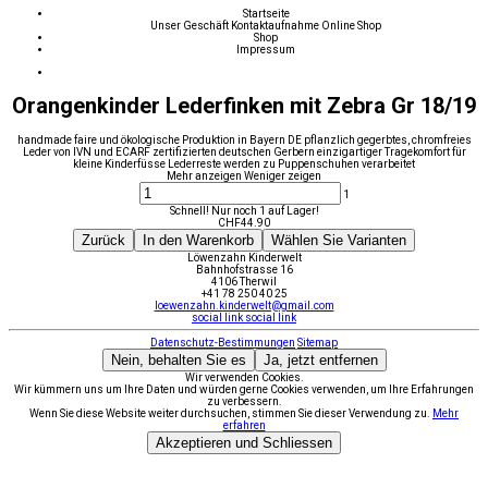
Startseite
Unser Geschäft
Kontaktaufnahme
Online Shop
Shop
Impressum
Orangenkinder Lederfinken mit Zebra Gr 18/19
handmade faire und ökologische Produktion in Bayern DE pflanzlich gegerbtes, chromfreies
Leder von IVN und ECARF zertifizierten deutschen Gerbern einzigartiger Tragekomfort für
kleine Kinderfüsse Lederreste werden zu Puppenschuhen verarbeitet
Mehr anzeigen
Weniger zeigen
1
Schnell! Nur noch 1 auf Lager!
CHF
44.90
Zurück
In den Warenkorb
Wählen Sie Varianten
Löwenzahn Kinderwelt
Bahnhofstrasse 16
4106 Therwil
+41 78 250 40 25
loewenzahn.kinderwelt@gmail.com
social link
social link
Datenschutz-Bestimmungen
Sitemap
Nein, behalten Sie es
Ja, jetzt entfernen
Wir verwenden Cookies.
Wir kümmern uns um Ihre Daten und würden gerne Cookies verwenden, um Ihre Erfahrungen
zu verbessern.
Wenn Sie diese Website weiter durchsuchen, stimmen Sie dieser Verwendung zu.
Mehr
erfahren
Akzeptieren und Schliessen