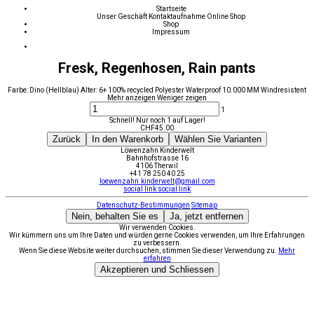
Startseite
Unser Geschäft
Kontaktaufnahme
Online Shop
Shop
Impressum
Fresk, Regenhosen, Rain pants
Farbe: Dino (Hellblau) Alter: 6+ 100% recycled Polyester Waterproof 10.000 MM Windresistent
Mehr anzeigen
Weniger zeigen
1
Schnell! Nur noch 1 auf Lager!
CHF
45.00
Zurück
In den Warenkorb
Wählen Sie Varianten
Löwenzahn Kinderwelt
Bahnhofstrasse 16
4106 Therwil
+41 78 250 40 25
loewenzahn.kinderwelt@gmail.com
social link
social link
Datenschutz-Bestimmungen
Sitemap
Nein, behalten Sie es
Ja, jetzt entfernen
Wir verwenden Cookies.
Wir kümmern uns um Ihre Daten und würden gerne Cookies verwenden, um Ihre Erfahrungen
zu verbessern.
Wenn Sie diese Website weiter durchsuchen, stimmen Sie dieser Verwendung zu.
Mehr
erfahren
Akzeptieren und Schliessen