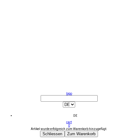
logo
DE
cart
0
Artikel wurde erfolgreich zum Warenkorb hinzugefügt.
Schliessen
Zum Warenkorb