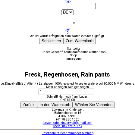
logo
DE
cart
0
Artikel wurde erfolgreich zum Warenkorb hinzugefügt.
Schliessen
Zum Warenkorb
Startseite
Unser Geschäft
Kontaktaufnahme
Online Shop
Shop
Impressum
Fresk, Regenhosen, Rain pants
be: Dino (Hellblau) Alter: 4+ Latzhosen 100% recycled Polyester Waterproof 10.000 MM Windresis
Mehr anzeigen
Weniger zeigen
1
Schnell! Nur noch 1 auf Lager!
CHF
45.00
Zurück
In den Warenkorb
Wählen Sie Varianten
Löwenzahn Kinderwelt
Bahnhofstrasse 16
4106 Therwil
+41 78 250 40 25
loewenzahn.kinderwelt@gmail.com
social link
social link
Datenschutz-Bestimmungen
Sitemap