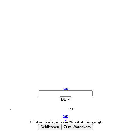
logo
DE
cart
0
Artikel wurde erfolgreich zum Warenkorb hinzugefügt.
Schliessen
Zum Warenkorb