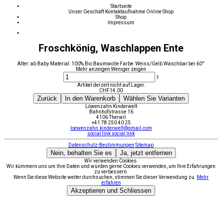
Startseite
Unser Geschäft
Kontaktaufnahme
Online Shop
Shop
Impressum
Froschkönig, Waschlappen Ente
Alter: ab Baby Material: 100% Bio Baumwolle Farbe: Weiss/Gelb Waschbar bei 60°
Mehr anzeigen
Weniger zeigen
1
Artikel derzeit nicht auf Lager.
CHF
14.00
Zurück
In den Warenkorb
Wählen Sie Varianten
Löwenzahn Kinderwelt
Bahnhofstrasse 16
4106 Therwil
+41 78 250 40 25
loewenzahn.kinderwelt@gmail.com
social link
social link
Datenschutz-Bestimmungen
Sitemap
Nein, behalten Sie es
Ja, jetzt entfernen
Wir verwenden Cookies.
Wir kümmern uns um Ihre Daten und würden gerne Cookies verwenden, um Ihre Erfahrungen
zu verbessern.
Wenn Sie diese Website weiter durchsuchen, stimmen Sie dieser Verwendung zu.
Mehr
erfahren
Akzeptieren und Schliessen