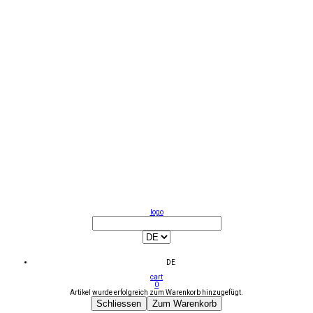
logo
DE
cart
0
Artikel wurde erfolgreich zum Warenkorb hinzugefügt.
Schliessen
Zum Warenkorb