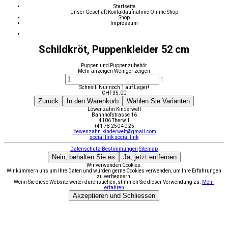
Startseite
Unser Geschäft
Kontaktaufnahme
Online Shop
Shop
Impressum
Schildkröt, Puppenkleider 52 cm
Puppen und Puppenzubehör
Mehr anzeigen
Weniger zeigen
1
Schnell! Nur noch 1 auf Lager!
CHF
35.00
Zurück
In den Warenkorb
Wählen Sie Varianten
Löwenzahn Kinderwelt
Bahnhofstrasse 16
4106 Therwil
+41 78 250 40 25
loewenzahn.kinderwelt@gmail.com
social link
social link
Datenschutz-Bestimmungen
Sitemap
Nein, behalten Sie es
Ja, jetzt entfernen
Wir verwenden Cookies.
Wir kümmern uns um Ihre Daten und würden gerne Cookies verwenden, um Ihre Erfahrungen
zu verbessern.
Wenn Sie diese Website weiter durchsuchen, stimmen Sie dieser Verwendung zu.
Mehr
erfahren
Akzeptieren und Schliessen