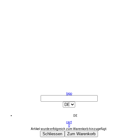
logo
DE
cart
0
Artikel wurde erfolgreich zum Warenkorb hinzugefügt.
Schliessen
Zum Warenkorb