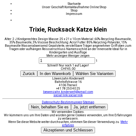
Startseite
Unser Geschäft
Kontaktaufnahme
Online Shop
Shop
Impressum
Trixie, Rucksack Katze klein
Alter: 2 J Kindgerechtes Design Masse: 25 x 21 x 10 cm Material: 60% Recycling-Baumwolle,
35% Baumwolle, 5% Viscose Beschichtung: Acryl Futter: 85% Recycling-Polyester, 15%
Baumwolle Wasserabweisend Gepolsterte, verstellbare Träger angenehmer Griff oben zum
Tragen oder aufhängen Reissverschluss Namensschild an der Innenseite Ideal für in
Kindergarten und Ausflüge
Mehr anzeigen
Weniger zeigen
1
Schnell! Nur noch 1 auf Lager!
CHF
45.00
Zurück
In den Warenkorb
Wählen Sie Varianten
Löwenzahn Kinderwelt
Bahnhofstrasse 16
4106 Therwil
+41 78 250 40 25
loewenzahn.kinderwelt@gmail.com
social link
social link
Datenschutz-Bestimmungen
Sitemap
Nein, behalten Sie es
Ja, jetzt entfernen
Wir verwenden Cookies.
Wir kümmern uns um Ihre Daten und würden gerne Cookies verwenden, um Ihre Erfahrungen
zu verbessern.
Wenn Sie diese Website weiter durchsuchen, stimmen Sie dieser Verwendung zu.
Mehr
erfahren
Akzeptieren und Schliessen