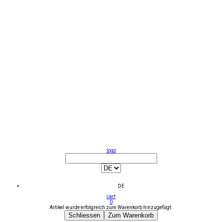
logo
DE
cart
0
Artikel wurde erfolgreich zum Warenkorb hinzugefügt.
Schliessen
Zum Warenkorb