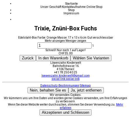
Startseite
Unser Geschäft
Kontaktaufnahme
Online Shop
Shop
Impressum
Trixie, Znüni-Box Fuchs
Edelstahl-Box Farbe: Orange Masse: 17 x 13 x 6 cm Gut verschliessbar
Mehr anzeigen
Weniger zeigen
1
Schnell! Nur noch 1 auf Lager!
CHF
35.00
Zurück
In den Warenkorb
Wählen Sie Varianten
Löwenzahn Kinderwelt
Bahnhofstrasse 16
4106 Therwil
+41 78 250 40 25
loewenzahn.kinderwelt@gmail.com
social link
social link
Datenschutz-Bestimmungen
Sitemap
Nein, behalten Sie es
Ja, jetzt entfernen
Wir verwenden Cookies.
Wir kümmern uns um Ihre Daten und würden gerne Cookies verwenden, um Ihre Erfahrungen
zu verbessern.
Wenn Sie diese Website weiter durchsuchen, stimmen Sie dieser Verwendung zu.
Mehr
erfahren
Akzeptieren und Schliessen