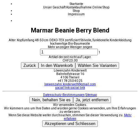
Startseite
Unser Geschäft
Kontaktaufnahme
Online Shop
Shop
Impressum
Marmar Beanie Berry Blend
Alter: Kopfumfang 48-50 cm OEKO-TEX zertifiziert Stilvolle, funktionelle Kinderkleidung
hochwertige Bio-Baumwolle
Mehr anzeigen
Weniger zeigen
1
Artikel derzeit nicht auf Lager.
CHF
23.00
Zurück
In den Warenkorb
Wählen Sie Varianten
Löwenzahn Kinderwelt
Bahnhofstrasse 16
4106 Therwil
+41 78 250 40 25
loewenzahn.kinderwelt@gmail.com
social link
social link
Datenschutz-Bestimmungen
Sitemap
Nein, behalten Sie es
Ja, jetzt entfernen
Wir verwenden Cookies.
Wir kümmern uns um Ihre Daten und würden gerne Cookies verwenden, um Ihre Erfahrungen
zu verbessern.
Wenn Sie diese Website weiter durchsuchen, stimmen Sie dieser Verwendung zu.
Mehr
erfahren
Akzeptieren und Schliessen