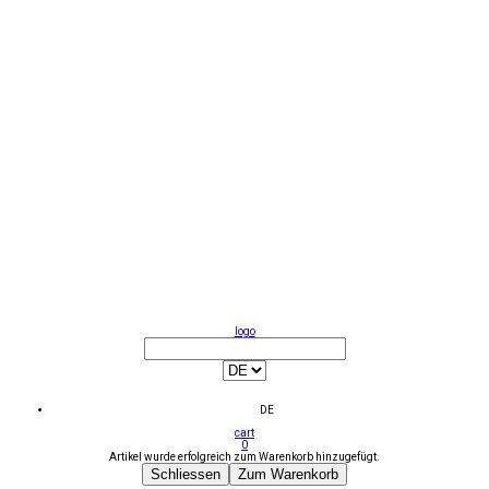
logo
DE
cart
0
Artikel wurde erfolgreich zum Warenkorb hinzugefügt.
Schliessen
Zum Warenkorb