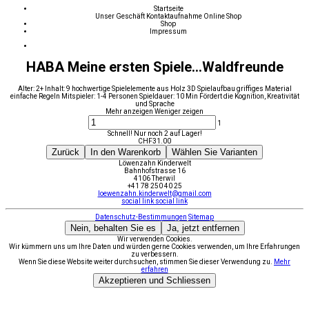
Startseite
Unser Geschäft
Kontaktaufnahme
Online Shop
Shop
Impressum
HABA Meine ersten Spiele...Waldfreunde
Alter: 2+ Inhalt: 9 hochwertige Spielelemente aus Holz 3D Spielaufbau griffiges Material
einfache Regeln Mitspieler: 1-4 Personen Spieldauer: 10 Min Fördert die Kognition, Kreativität
und Sprache
Mehr anzeigen
Weniger zeigen
1
Schnell! Nur noch 2 auf Lager!
CHF
31.00
Zurück
In den Warenkorb
Wählen Sie Varianten
Löwenzahn Kinderwelt
Bahnhofstrasse 16
4106 Therwil
+41 78 250 40 25
loewenzahn.kinderwelt@gmail.com
social link
social link
Datenschutz-Bestimmungen
Sitemap
Nein, behalten Sie es
Ja, jetzt entfernen
Wir verwenden Cookies.
Wir kümmern uns um Ihre Daten und würden gerne Cookies verwenden, um Ihre Erfahrungen
zu verbessern.
Wenn Sie diese Website weiter durchsuchen, stimmen Sie dieser Verwendung zu.
Mehr
erfahren
Akzeptieren und Schliessen