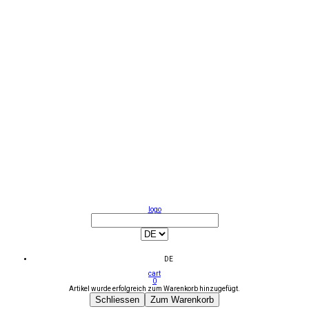
logo
DE
cart
0
Artikel wurde erfolgreich zum Warenkorb hinzugefügt.
Schliessen
Zum Warenkorb