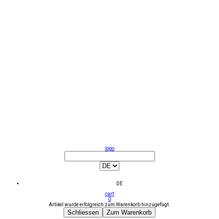
logo
DE
cart
0
Artikel wurde erfolgreich zum Warenkorb hinzugefügt.
Schliessen
Zum Warenkorb