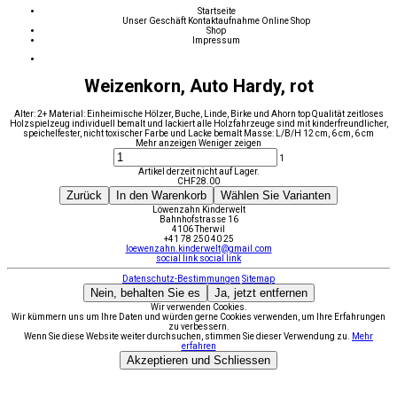
Startseite
Unser Geschäft
Kontaktaufnahme
Online Shop
Shop
Impressum
Weizenkorn, Auto Hardy, rot
Alter: 2+ Material: Einheimische Hölzer, Buche, Linde, Birke und Ahorn top Qualität zeitloses
Holzspielzeug individuell bemalt und lackiert alle Holzfahrzeuge sind mit kinderfreundlicher,
speichelfester, nicht toxischer Farbe und Lacke bemalt Masse: L/B/H 12 cm, 6 cm, 6 cm
Mehr anzeigen
Weniger zeigen
1
Artikel derzeit nicht auf Lager.
CHF
28.00
Zurück
In den Warenkorb
Wählen Sie Varianten
Löwenzahn Kinderwelt
Bahnhofstrasse 16
4106 Therwil
+41 78 250 40 25
loewenzahn.kinderwelt@gmail.com
social link
social link
Datenschutz-Bestimmungen
Sitemap
Nein, behalten Sie es
Ja, jetzt entfernen
Wir verwenden Cookies.
Wir kümmern uns um Ihre Daten und würden gerne Cookies verwenden, um Ihre Erfahrungen
zu verbessern.
Wenn Sie diese Website weiter durchsuchen, stimmen Sie dieser Verwendung zu.
Mehr
erfahren
Akzeptieren und Schliessen