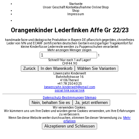
Startseite
Unser Geschäft
Kontaktaufnahme
Online Shop
Shop
Impressum
Orangenkinder Lederfinken Affe Gr 22/23
handmade faire und ökologische Produktion in Bayern DE pflanzlich gegerbtes, chromfreies
Leder von IVN und ECARF zertifizierten deutschen Gerbern einzigartiger Tragekomfort für
kleine Kinderfüsse Lederreste werden zu Puppenschuhen verarbeitet
Mehr anzeigen
Weniger zeigen
1
Schnell! Nur noch 1 auf Lager!
CHF
44.90
Zurück
In den Warenkorb
Wählen Sie Varianten
Löwenzahn Kinderwelt
Bahnhofstrasse 16
4106 Therwil
+41 78 250 40 25
loewenzahn.kinderwelt@gmail.com
social link
social link
Datenschutz-Bestimmungen
Sitemap
Nein, behalten Sie es
Ja, jetzt entfernen
Wir verwenden Cookies.
Wir kümmern uns um Ihre Daten und würden gerne Cookies verwenden, um Ihre Erfahrungen
zu verbessern.
Wenn Sie diese Website weiter durchsuchen, stimmen Sie dieser Verwendung zu.
Mehr
erfahren
Akzeptieren und Schliessen