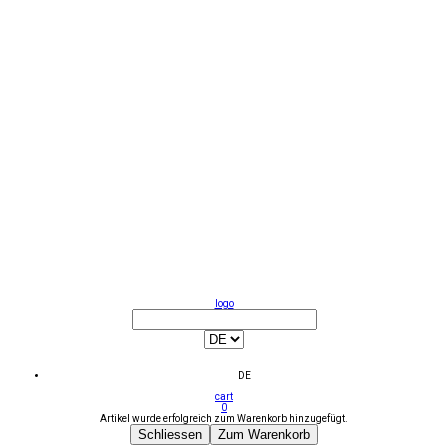
logo
DE
cart
0
Artikel wurde erfolgreich zum Warenkorb hinzugefügt.
Schliessen
Zum Warenkorb