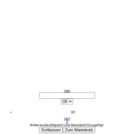
logo
DE
cart
0
Artikel wurde erfolgreich zum Warenkorb hinzugefügt.
Schliessen
Zum Warenkorb