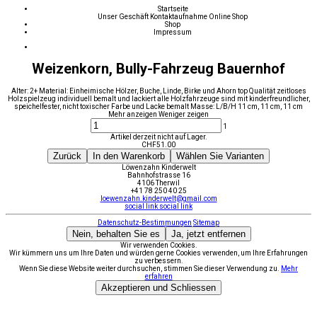
Startseite
Unser Geschäft
Kontaktaufnahme
Online Shop
Shop
Impressum
Weizenkorn, Bully-Fahrzeug Bauernhof
Alter: 2+ Material: Einheimische Hölzer, Buche, Linde, Birke und Ahorn top Qualität zeitloses
Holzspielzeug individuell bemalt und lackiert alle Holzfahrzeuge sind mit kinderfreundlicher,
speichelfester, nicht toxischer Farbe und Lacke bemalt Masse: L/B/H 11 cm, 11 cm, 11 cm
Mehr anzeigen
Weniger zeigen
1
Artikel derzeit nicht auf Lager.
CHF
51.00
Zurück
In den Warenkorb
Wählen Sie Varianten
Löwenzahn Kinderwelt
Bahnhofstrasse 16
4106 Therwil
+41 78 250 40 25
loewenzahn.kinderwelt@gmail.com
social link
social link
Datenschutz-Bestimmungen
Sitemap
Nein, behalten Sie es
Ja, jetzt entfernen
Wir verwenden Cookies.
Wir kümmern uns um Ihre Daten und würden gerne Cookies verwenden, um Ihre Erfahrungen
zu verbessern.
Wenn Sie diese Website weiter durchsuchen, stimmen Sie dieser Verwendung zu.
Mehr
erfahren
Akzeptieren und Schliessen