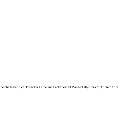
, speichelfester, nicht toxischer Farbe und Lacke bemalt Masse: L/B/H 14 cm, 10 cm, 11 cm