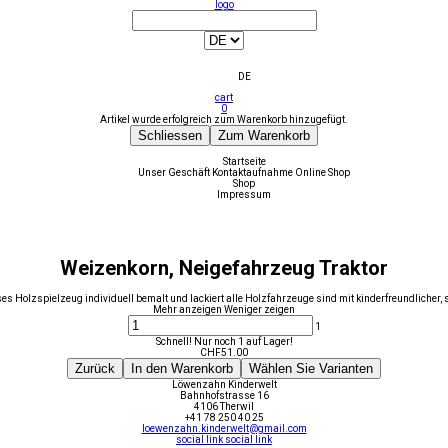
logo
DE
cart
0
Artikel wurde erfolgreich zum Warenkorb hinzugefügt.
Schliessen
Zum Warenkorb
Startseite
Unser Geschäft
Kontaktaufnahme
Online Shop
Shop
Impressum
Weizenkorn, Neigefahrzeug Traktor
loses Holzspielzeug individuell bemalt und lackiert alle Holzfahrzeuge sind mit kinderfreundlicher
Mehr anzeigen
Weniger zeigen
1
Schnell! Nur noch 1 auf Lager!
CHF
51.00
Zurück
In den Warenkorb
Wählen Sie Varianten
Löwenzahn Kinderwelt
Bahnhofstrasse 16
4106 Therwil
+41 78 250 40 25
loewenzahn.kinderwelt@gmail.com
social link
social link