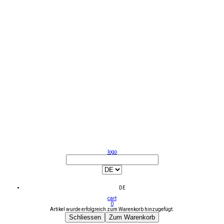
logo
DE
cart
0
Artikel wurde erfolgreich zum Warenkorb hinzugefügt.
Schliessen
Zum Warenkorb