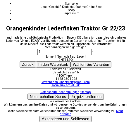
Startseite
Unser Geschäft
Kontaktaufnahme
Online Shop
Shop
Impressum
Orangenkinder Lederfinken Traktor Gr 22/23
handmade faire und ökologische Produktion in Bayern DE pflanzlich gegerbtes, chromfreies
Leder von IVN und ECARF zertifizierten deutschen Gerbern einzigartiger Tragekomfort für
kleine Kinderfüsse Lederreste werden zu Puppenschuhen verarbeitet
Mehr anzeigen
Weniger zeigen
1
Schnell! Nur noch 1 auf Lager!
CHF
44.90
Zurück
In den Warenkorb
Wählen Sie Varianten
Löwenzahn Kinderwelt
Bahnhofstrasse 16
4106 Therwil
+41 78 250 40 25
loewenzahn.kinderwelt@gmail.com
social link
social link
Datenschutz-Bestimmungen
Sitemap
Nein, behalten Sie es
Ja, jetzt entfernen
Wir verwenden Cookies.
Wir kümmern uns um Ihre Daten und würden gerne Cookies verwenden, um Ihre Erfahrungen
zu verbessern.
Wenn Sie diese Website weiter durchsuchen, stimmen Sie dieser Verwendung zu.
Mehr
erfahren
Akzeptieren und Schliessen