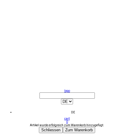
logo
DE
cart
0
Artikel wurde erfolgreich zum Warenkorb hinzugefügt.
Schliessen
Zum Warenkorb