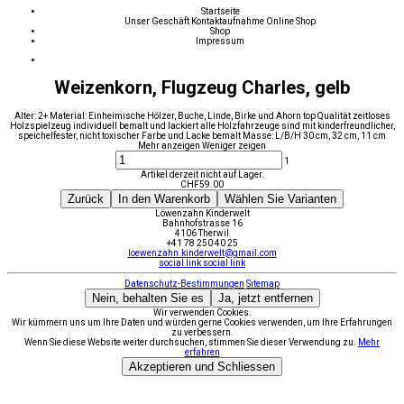
Startseite
Unser Geschäft
Kontaktaufnahme
Online Shop
Shop
Impressum
Weizenkorn, Flugzeug Charles, gelb
Alter: 2+ Material: Einheimische Hölzer, Buche, Linde, Birke und Ahorn top Qualität zeitloses
Holzspielzeug individuell bemalt und lackiert alle Holzfahrzeuge sind mit kinderfreundlicher,
speichelfester, nicht toxischer Farbe und Lacke bemalt Masse: L/B/H 30 cm, 32 cm, 11 cm
Mehr anzeigen
Weniger zeigen
1
Artikel derzeit nicht auf Lager.
CHF
59.00
Zurück
In den Warenkorb
Wählen Sie Varianten
Löwenzahn Kinderwelt
Bahnhofstrasse 16
4106 Therwil
+41 78 250 40 25
loewenzahn.kinderwelt@gmail.com
social link
social link
Datenschutz-Bestimmungen
Sitemap
Nein, behalten Sie es
Ja, jetzt entfernen
Wir verwenden Cookies.
Wir kümmern uns um Ihre Daten und würden gerne Cookies verwenden, um Ihre Erfahrungen
zu verbessern.
Wenn Sie diese Website weiter durchsuchen, stimmen Sie dieser Verwendung zu.
Mehr
erfahren
Akzeptieren und Schliessen