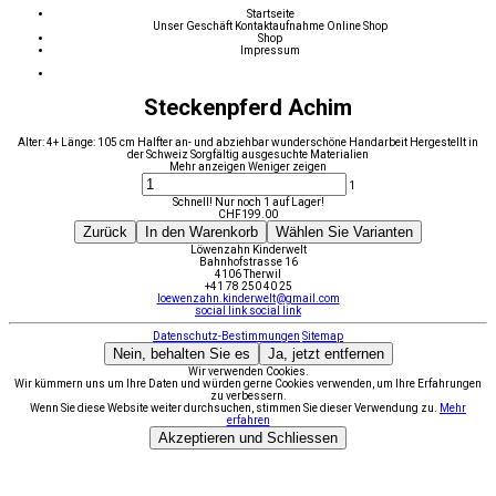
Startseite
Unser Geschäft
Kontaktaufnahme
Online Shop
Shop
Impressum
Steckenpferd Achim
Alter: 4+ Länge: 105 cm Halfter an- und abziehbar wunderschöne Handarbeit Hergestellt in
der Schweiz Sorgfältig ausgesuchte Materialien
Mehr anzeigen
Weniger zeigen
1
Schnell! Nur noch 1 auf Lager!
CHF
199.00
Zurück
In den Warenkorb
Wählen Sie Varianten
Löwenzahn Kinderwelt
Bahnhofstrasse 16
4106 Therwil
+41 78 250 40 25
loewenzahn.kinderwelt@gmail.com
social link
social link
Datenschutz-Bestimmungen
Sitemap
Nein, behalten Sie es
Ja, jetzt entfernen
Wir verwenden Cookies.
Wir kümmern uns um Ihre Daten und würden gerne Cookies verwenden, um Ihre Erfahrungen
zu verbessern.
Wenn Sie diese Website weiter durchsuchen, stimmen Sie dieser Verwendung zu.
Mehr
erfahren
Akzeptieren und Schliessen