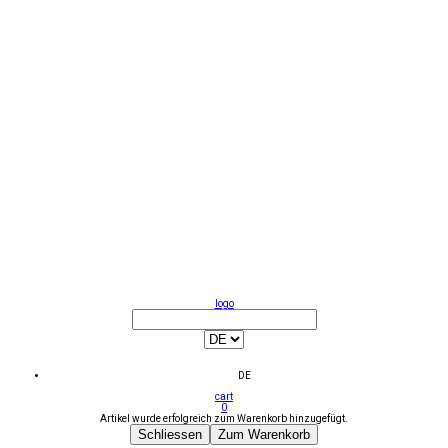
logo
DE
cart
0
Artikel wurde erfolgreich zum Warenkorb hinzugefügt.
Schliessen
Zum Warenkorb