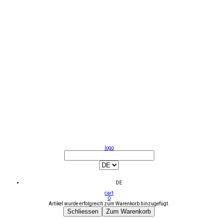
logo
DE
cart
0
Artikel wurde erfolgreich zum Warenkorb hinzugefügt.
Schliessen
Zum Warenkorb