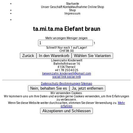
Startseite
Unser Geschäft
Kontaktaufnahme
Online Shop
Shop
Impressum
ta.mi.ta.ma Elefant braun
Mehr anzeigen
Weniger zeigen
1
Schnell! Nur noch 1 auf Lager!
CHF
38.00
Zurück
In den Warenkorb
Wählen Sie Varianten
Löwenzahn Kinderwelt
Bahnhofstrasse 16
4106 Therwil
+41 78 250 40 25
loewenzahn.kinderwelt@gmail.com
social link
social link
Datenschutz-Bestimmungen
Sitemap
Nein, behalten Sie es
Ja, jetzt entfernen
Wir verwenden Cookies.
Wir kümmern uns um Ihre Daten und würden gerne Cookies verwenden, um Ihre Erfahrungen
zu verbessern.
Wenn Sie diese Website weiter durchsuchen, stimmen Sie dieser Verwendung zu.
Mehr
erfahren
Akzeptieren und Schliessen