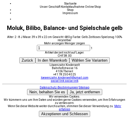
Startseite
Unser Geschäft
Kontaktaufnahme
Online Shop
Shop
Impressum
Moluk, Bilibo, Balance- und Spielschale gelb
Alter: 2 - 8 J Mase: 39 x 39 x 22 cm Gewicht: 680 g Farbe: Gelb Zeitloses Spielzeug 100%
recycelbar
Mehr anzeigen
Weniger zeigen
1
Artikel derzeit nicht auf Lager.
CHF
38.00
Zurück
In den Warenkorb
Wählen Sie Varianten
Löwenzahn Kinderwelt
Bahnhofstrasse 16
4106 Therwil
+41 78 250 40 25
loewenzahn.kinderwelt@gmail.com
social link
social link
Datenschutz-Bestimmungen
Sitemap
Nein, behalten Sie es
Ja, jetzt entfernen
Wir verwenden Cookies.
Wir kümmern uns um Ihre Daten und würden gerne Cookies verwenden, um Ihre Erfahrungen
zu verbessern.
Wenn Sie diese Website weiter durchsuchen, stimmen Sie dieser Verwendung zu.
Mehr
erfahren
Akzeptieren und Schliessen