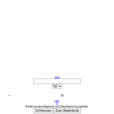
logo
DE
cart
0
Artikel wurde erfolgreich zum Warenkorb hinzugefügt.
Schliessen
Zum Warenkorb