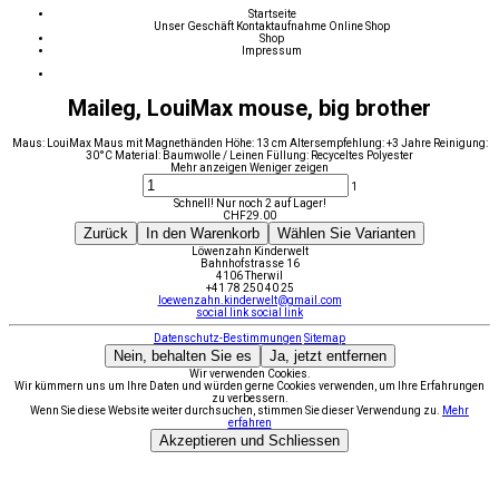
Startseite
Unser Geschäft
Kontaktaufnahme
Online Shop
Shop
Impressum
Maileg, LouiMax mouse, big brother
Maus: LouiMax Maus mit Magnethänden Höhe: 13 cm Altersempfehlung: +3 Jahre Reinigung:
30°C Material: Baumwolle / Leinen Füllung: Recyceltes Polyester
Mehr anzeigen
Weniger zeigen
1
Schnell! Nur noch 2 auf Lager!
CHF
29.00
Zurück
In den Warenkorb
Wählen Sie Varianten
Löwenzahn Kinderwelt
Bahnhofstrasse 16
4106 Therwil
+41 78 250 40 25
loewenzahn.kinderwelt@gmail.com
social link
social link
Datenschutz-Bestimmungen
Sitemap
Nein, behalten Sie es
Ja, jetzt entfernen
Wir verwenden Cookies.
Wir kümmern uns um Ihre Daten und würden gerne Cookies verwenden, um Ihre Erfahrungen
zu verbessern.
Wenn Sie diese Website weiter durchsuchen, stimmen Sie dieser Verwendung zu.
Mehr
erfahren
Akzeptieren und Schliessen