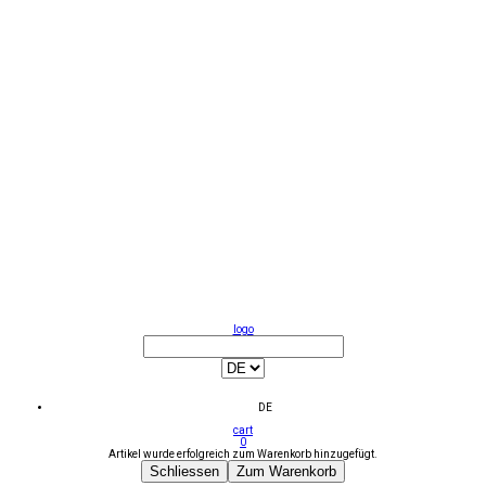
logo
DE
cart
0
Artikel wurde erfolgreich zum Warenkorb hinzugefügt.
Schliessen
Zum Warenkorb