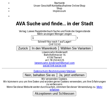
Startseite
Unser Geschäft
Kontaktaufnahme
Online Shop
Shop
Impressum
AVA Suche und finde... in der Stadt
Verlag: Loewe Pappbilderbuch Suche und finde die Gegenstände
Mehr anzeigen
Weniger zeigen
1
Schnell! Nur noch 1 auf Lager!
CHF
10.50
Zurück
In den Warenkorb
Wählen Sie Varianten
Löwenzahn Kinderwelt
Bahnhofstrasse 16
4106 Therwil
+41 78 250 40 25
loewenzahn.kinderwelt@gmail.com
social link
social link
Datenschutz-Bestimmungen
Sitemap
Nein, behalten Sie es
Ja, jetzt entfernen
Wir verwenden Cookies.
Wir kümmern uns um Ihre Daten und würden gerne Cookies verwenden, um Ihre Erfahrungen
zu verbessern.
Wenn Sie diese Website weiter durchsuchen, stimmen Sie dieser Verwendung zu.
Mehr
erfahren
Akzeptieren und Schliessen