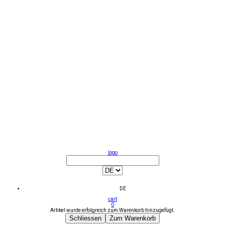
logo
DE
cart
0
Artikel wurde erfolgreich zum Warenkorb hinzugefügt.
Schliessen
Zum Warenkorb