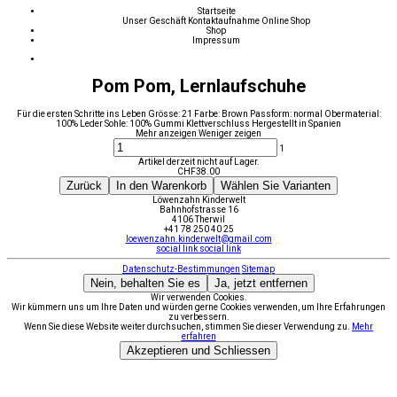
Startseite
Unser Geschäft
Kontaktaufnahme
Online Shop
Shop
Impressum
Pom Pom, Lernlaufschuhe
Für die ersten Schritte ins Leben Grösse: 21 Farbe: Brown Passform: normal Obermaterial:
100% Leder Sohle: 100% Gummi Klettverschluss Hergestellt in Spanien
Mehr anzeigen
Weniger zeigen
1
Artikel derzeit nicht auf Lager.
CHF
38.00
Zurück
In den Warenkorb
Wählen Sie Varianten
Löwenzahn Kinderwelt
Bahnhofstrasse 16
4106 Therwil
+41 78 250 40 25
loewenzahn.kinderwelt@gmail.com
social link
social link
Datenschutz-Bestimmungen
Sitemap
Nein, behalten Sie es
Ja, jetzt entfernen
Wir verwenden Cookies.
Wir kümmern uns um Ihre Daten und würden gerne Cookies verwenden, um Ihre Erfahrungen
zu verbessern.
Wenn Sie diese Website weiter durchsuchen, stimmen Sie dieser Verwendung zu.
Mehr
erfahren
Akzeptieren und Schliessen