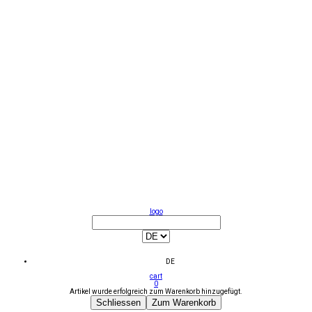
logo
DE
cart
0
Artikel wurde erfolgreich zum Warenkorb hinzugefügt.
Schliessen
Zum Warenkorb