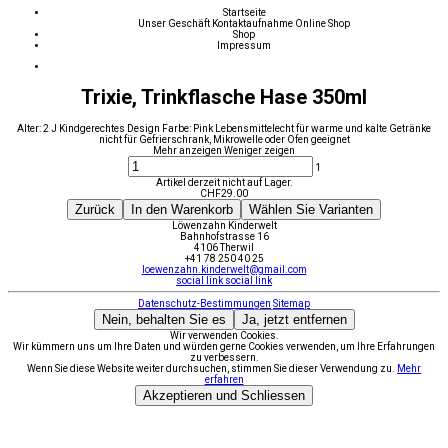
Startseite
Unser Geschäft
Kontaktaufnahme
Online Shop
Shop
Impressum
Trixie, Trinkflasche Hase 350ml
Alter: 2 J Kindgerechtes Design Farbe: Pink Lebensmittelecht für warme und kalte Getränke
nicht für Gefrierschrank, Mikrowelle oder Ofen geeignet
Mehr anzeigen
Weniger zeigen
1
Artikel derzeit nicht auf Lager.
CHF
29.00
Zurück
In den Warenkorb
Wählen Sie Varianten
Löwenzahn Kinderwelt
Bahnhofstrasse 16
4106 Therwil
+41 78 250 40 25
loewenzahn.kinderwelt@gmail.com
social link
social link
Datenschutz-Bestimmungen
Sitemap
Nein, behalten Sie es
Ja, jetzt entfernen
Wir verwenden Cookies.
Wir kümmern uns um Ihre Daten und würden gerne Cookies verwenden, um Ihre Erfahrungen
zu verbessern.
Wenn Sie diese Website weiter durchsuchen, stimmen Sie dieser Verwendung zu.
Mehr
erfahren
Akzeptieren und Schliessen