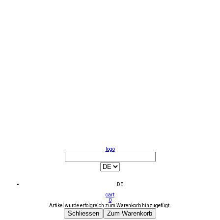
logo
DE
cart
0
Artikel wurde erfolgreich zum Warenkorb hinzugefügt.
Schliessen
Zum Warenkorb